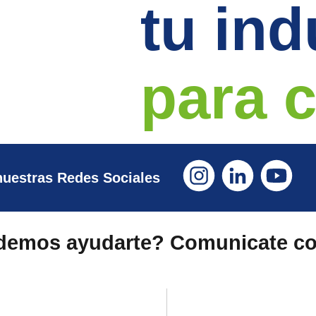
tu ind
para 
nuestras Redes Sociales
emos ayudarte? Comunicate co