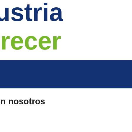
ustria
crecer
n nosotros